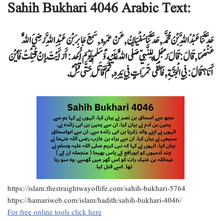
Sahih Bukhari 4046 Arabic Text:
حَدَّثَنَا عَبْدُ اللَّهِ بْنُ مُحَمَّدٍ , حَدَّثَنَا سُفْيَانُ , عَنْ عَمْرٍو , سَمِعَ جَابِرَ بْنَ عَبْدِ اللَّهِ رَضِيَ اللَّهُ
عَنْهُمَا , قَالَ : قَالَ رَجُلٌ لِلنَّبِيِّ صَلَّى اللَّهُ عَلَيْهِ وَسَلَّمَ يَوْمَ أُحُدٍ : أَرَأَيْتَ إِنْ قُتِلْتُ فَأَيْنَ
أَنَا ؟ قَالَ : فِي الْجَنَّةِ , فَأَلْقَى تَمَرَاتٍ فِي يَدِهِ , ثُمَّ قَاتَلَ حَتَّى قُتِلَ .
https://islam.thestraightwayoflife.com/sahih-bukhari-5764
https://hamariweb.com/islam/hadith/sahih-bukhari-4046/
For free online tools click here