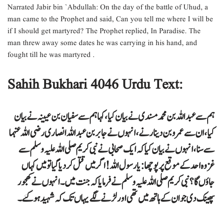
Narrated Jabir bin `Abdullah: On the day of the battle of Uhud, a
man came to the Prophet and said, Can you tell me where I will be
if I should get martyred? The Prophet replied, In Paradise. The
man threw away some dates he was carrying in his hand, and
fought till he was martyred .
Sahih Bukhari 4046 Urdu Text:
ہم سے عبداللہ بن محمد مسندی نے بیان کیا، کہا ہم سے سفیان بن عیینہ نے بیان
کیا، ان سے عمرو بن دینار نے، انہوں نے جابر بن عبداللہ انصاری رضی اللہ عنہما
سے سنا، انہوں نے بیان کیا کہ ایک صحابی نے نبی کریم صلی اللہ علیہ وسلم سے
غزوہ احد کے موقع پر پوچھا: یا رسول اللہ! اگر میں قتل کر دیا گیا تو میں کہاں
جاؤں گا؟ نبی کریم صلی اللہ علیہ وسلم نے فرمایا کہ جنت میں۔ انہوں نے کھجور
پھینک دی جو ان کے ہاتھ میں تھی اور لڑنے لگے یہاں تک کہ شہید ہو گئے۔