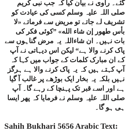
گئے۔ راوی نے بیان کیا کہ جب نبی کریم
صلی اللہ علیہ وسلم کسی کی عیادت کو
تشریف لے جاتے تو مریض سے فرماتے «لا
بأس طهور إن شاء الله» ”کوئی فکر کی
بات نہیں۔ ان شاءاللہ یہ مرض گناہوں سے
پاک کرنے والا ہے“ لیکن اس دیہاتی نے آپ
کے ان مبارک کلمات کے جواب میں کہا کہ
آپ کہتے ہیں کہ یہ پاک کرنے والا ہے ہرگز
نہیں بلکہ یہ بخار ایک بوڑھے پر غالب آ گیا
ہے اور اسے قبر تک پہنچا کے رہے گا۔ آپ
صلی اللہ علیہ وسلم نے فرمایا کہ پھر ایسا
ہی ہو گا۔
Sahih Bukhari 5656 Arabic Text: