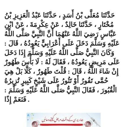
حَدَّثَنَا مُعَلَّى بْنُ أَسَدٍ ، حَدَّثَنَا عَبْدُ الْعَزِيزِ بْنُ
مُخْتَارٍ ، حَدَّثَنَا خَالِدٌ ، عَنْ عِكْرِمَةَ ، عَنْ ابْنِ
عَبَّاسٍ رَضِيَ اللَّهُ عَنْهُمَا أَنَّ النَّبِيَّ صَلَّى اللَّهُ
عَلَيْهِ وَسَلَّمَ دَخَلَ عَلَى أَعْرَابِيٍّ يَعُودُهُ ، قَالَ :
وَكَانَ النَّبِيُّ صَلَّى اللَّهُ عَلَيْهِ وَسَلَّمَ إِذَا دَخَلَ
عَلَى مَرِيضٍ يَعُودُهُ ، فَقَالَ لَهُ : لَا بَأْسَ طَهُورٌ
إِنْ شَاءَ اللَّهُ ، قَالَ : قُلْتَ طَهُورٌ ، كَلَّا بَلْ هِيَ
حُمَّى تَفُورُ أَوْ تَثُورُ عَلَى شَيْخٍ كَبِيرٍ تُزِيرُهُ
الْقُبُورَ ، فَقَالَ النَّبِيُّ صَلَّى اللَّهُ عَلَيْهِ وَسَلَّمَ :
فَنَعَمْ إِذًا .