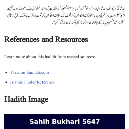
حَدَّثَنَا مُحَمَّدُ بْنُ يُوسُفَ، حَدَّثَنَا سُفْيَانُ، عَنِ الأَعْمَشِ، عَنْ إِبْرَاهِيمَ التَّيْمِيِّ، عَنِ الْحَارِثِ بْنِ سُوَيْدٍ، عَنْ عَبْدِ اللَّهِ ـ رضى الله عنه ـ أَتَيْتُ
النَّبِيَّ صلى الله عليه وسلم فِي مَرَضِهِ وَهْوَ يُوعَكُ وَعْكًا شَدِيدًا، وَقُلْتُ إِنَّكَ لَتُوعَكُ وَعْكًا شَدِيدًا‏.‏ قُلْتُ إِنَّ ذَاكَ بِأَنَّ لَكَ أَجْرَيْنِ‏.‏ قَالَ ‏ "‏
أَجَلْ مَا مِنْ مُسْلِمٍ يُصِيبُهُ أَذًى، إِلاَّ حَاتَّ اللَّهُ عَنْهُ خَطَايَاهُ، كَمَا تَحَاتُّ وَرَقُ الشَّجَرِ ‏"‏‏.‏
References and Resources
Learn more about this hadith from trusted sources:
View on Sunnah.com
Islamic Finder Reference
Hadith Image