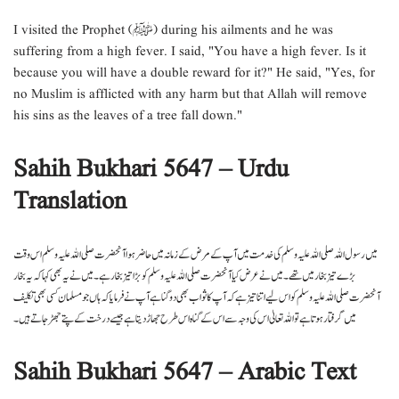
I visited the Prophet (ﷺ) during his ailments and he was
suffering from a high fever. I said, "You have a high fever. Is it
because you will have a double reward for it?" He said, "Yes, for
no Muslim is afflicted with any harm but that Allah will remove
his sins as the leaves of a tree fall down."
Sahih Bukhari 5647 – Urdu
Translation
میں رسول اللہ صلی اللہ علیہ وسلم کی خدمت میں آپ کے مرض کے زمانہ میں حاضر ہوا آنحضرت صلی اللہ علیہ وسلم اس وقت
بڑے تیز بخار میں تھے ۔ میں نے عرض کیا آنحضرت صلی اللہ علیہ وسلم کو بڑا تیز بخار ہے ۔ میں نے یہ بھی کہا کہ یہ بخار
آنحضرت صلی اللہ علیہ وسلم کو اس لیے اتنا تیز ہے کہ آپ کا ثواب بھی دو گنا ہے آپ نے فرمایا کہ ہاں جو مسلمان کسی بھی تکلیف
میں گرفتار ہوتا ہے تو اللہ تعالیٰ اس کی وجہ سے اس کے گناہ اس طرح جھاڑ دیتا ہے جیسے درخت کے پتے جھڑ جاتے ہیں ۔
Sahih Bukhari 5647 – Arabic Text