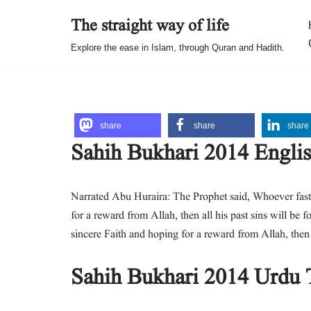
The straight way of life
Skip
Explore the ease in Islam, through Quran and Hadith.
to
content
share
share
share
Sahih Bukhari 2014 Englis
Narrated Abu Huraira: The Prophet said, Whoever faste
for a reward from Allah, then all his past sins will be 
sincere Faith and hoping for a reward from Allah, then a
Sahih Bukhari 2014 Urdu 