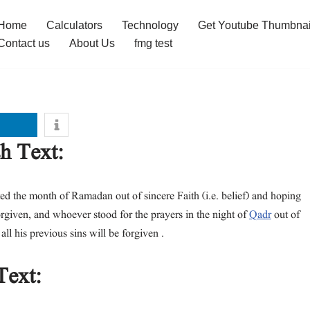
Home
Calculators
Technology
Get Youtube Thumbnai
Contact us
About Us
fmg test
h Text:
d the month of Ramadan out of sincere Faith (i.e. belief) and hoping
forgiven, and whoever stood for the prayers in the night of
Qadr
out of
ll his previous sins will be forgiven .
Text: