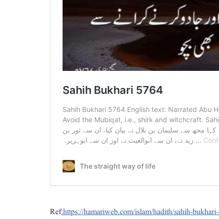
Ref
:https://hamariweb.com/islam/hadith/sahih-bukhari