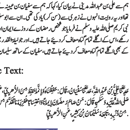
ہم سے علی بن عبداللہ مدینی نے بیان کیا، کہا کہ ہم سے سفیان بن عیینہ نے
تھا اور یہ روایت انہوں نے زہری سے (سن کر) یاد کی تھی۔ ان سے ابوسلمہ
نبی کریم صلی اللہ علیہ وسلم نے فرمایا جو شخص رمضان کے روزے ایمان 
رکھے، اس کے اگلے تمام گناہ معاف کر دئیے جاتے ہیں۔ اور جو لیلۃ القدر
کے بھی اگلے تمام گناہ معاف کر دیئے جاتے ہیں، سفیان کے ساتھ سلیم
 Text:
حَدَّثَنَا عَلِيُّ بْنُ عَبْدِ اللَّهِ ، حَدَّثَنَا سُفْيَانُ ، قَالَ : حَفِظْنَاهُ وَإِنَّمَا حَفِظَ مِنَ الزُّهْرِيِّ
صَلَّى اللَّهُ عَلَيْهِ وَسَلَّمَ ، قَالَ : مَنْ صَامَ رَمَضَانَ إِيمَانًا وَاحْتِسَابًا غُفِرَ لَهُ مَا تَقَدَّمَ مِنْ ذَ
مِنْ ذَنْبِهِ ، تَابَعَهُ سُلَيْمَانُ بْنُ كَثِيرٍ ، عَنِ الزُّهْرِيِّ .