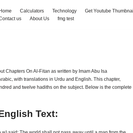
Home
Calculators
Technology
Get Youtube Thumbnai
Contact us
About Us
fmg test
ut Chapters On Al-Fitan as written by Imam Abu Isa
abic, with translations in Urdu and English. This chapter,
undred and twelve hadiths on the subject. Below is the complete
English Text:
a.w) said: The world shall not pass away until a man from the