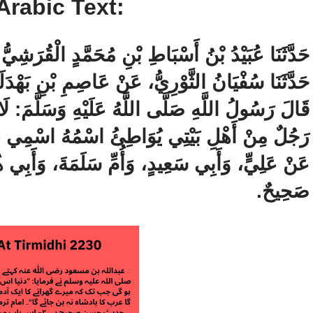
Arabic Text:
حَدَّثَنَا عُبَيْدُ بْنُ أَسْبَاطِ بْنِ مُحَمَّدٍ الْقُرَشِيُّ ،
حَدَّثَنَا سُفْيَانُ الثَّوْرِيُّ، عَنْ عَاصِمِ بْنِ بَهْدَلَةَ
قَالَ رَسُولُ اللَّهِ صَلَّى اللَّهُ عَلَيْهِ وَسَلَّمَ:‏‏‏‏ ل
رَجُلٌ مِنْ أَهْلِ بَيْتِي يُوَاطِئُ اسْمُهُ اسْمِي ، ‏‏‏‏
عَنْ عَلِيٍّ، ‏‏‏‏‏‏وَأَبِي سَعِيدٍ، ‏‏‏‏‏‏وَأُمِّ سَلَمَةَ، ‏‏‏‏‏‏وَأَ
صَحِيحٌ.