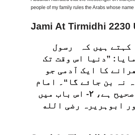
people of my family rules the Arabs whose name
Jami At Tirmidhi 2230 
 کہتے ہیں کہ رسول
ایا: ”دنیا اس وقت تک
رانے کا ایک آدمی جو
ہ نہ بن جائے گا“۔ امام
ترمذی کہتے ہیں: ۱- یہ حدیث حسن صحیح ہے، ۲- اس باب میں
ور ابوہریرہ رضی الله