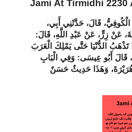
Jami At Tirmidhi 2230 
الْكُوفِيُّ، قَالَ، ‏‏‏‏‏‏حَدَّثَنِي أَبِي
، عَنْ زِرٍّ، عَنْ عَبْدِ اللَّهِ، قَالَ:‏‏‏‏
َا تَذْهَبُ الدُّنْيَا حَتَّى يَمْلِكَ الْعَرَبَ
‏‏قَالَ أَبُو عِيسَى:‏‏‏‏ وَفِي الْبَابِ
بِي هُرَيْرَةَ، ‏‏‏‏‏‏وَهَذَا حَدِيثٌ حَسَنٌ