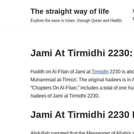
The straight way of life
Skip
Explore the ease in Islam, through Quran and Hadith.
to
content
Jami At Tirmidhi 2230:
Hadith on Al-Fitan of Jami at
Tirmidhi
2230 is abo
Muhammad at-Tirmizi. The original hadees is in Ar
“Chapters On Al-Fitan,” includes a total of one h
hadees of Jami at Tirmidhi 2230.
Jami At Tirmidhi 2230 
Abdullah narrated that the Messenger of Allah(s.