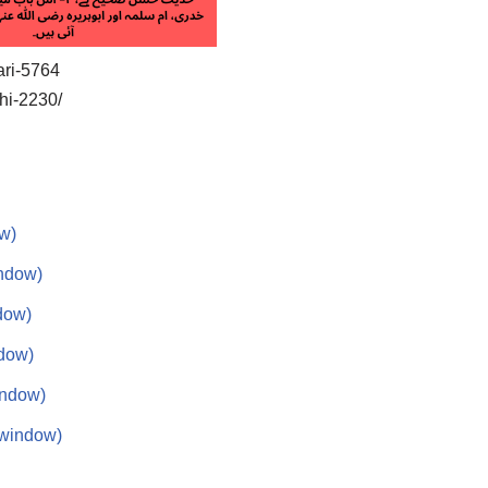
ari-5764
dhi-2230/
ow)
indow)
dow)
ndow)
indow)
w window)