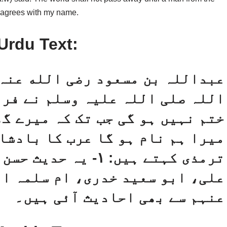
 agrees with my name.
Urdu Text:
عبداللہ بن مسعود رضی الله عنہ
اللہ صلی اللہ علیہ وسلم نے فرم
ختم نہیں ہو گی جب تک کہ میرے گھ
میرا ہم نام ہو گا عرب کا بادشا
علی، ابو سعید خدری، ام سلمہ ا
عنہم سے بھی احادیث آئی ہیں۔