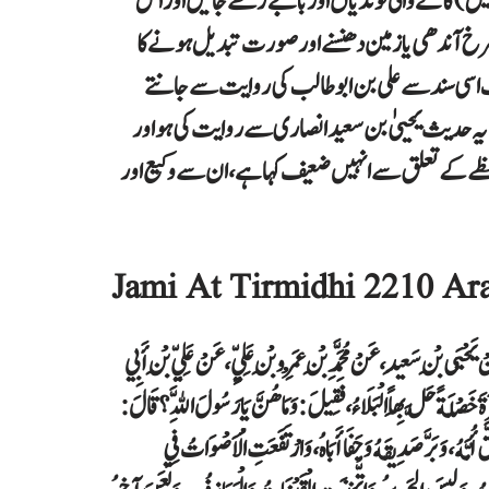
 ) گانے والی لونڈیاں اور باجے رکھے جائیں اور اس
رخ آندھی یا زمین دھنسنے اور صورت تبدیل ہونے کا
غریب ہے ہم اسے صرف اسی سند سے علی بن ابوطالب کی روایت سے جانتے
ے یہ حدیث یحییٰ بن سعید انصاری سے روایت کی ہو اور
فظے کے تعلق سے انہیں ضعیف کہا ہے، ان سے وکیع اور
Jami At Tirmidhi 2210 Ara
َنْ يَحْيَى بْنِ سَعِيدٍ، عَنْ مُحَمَّدِ بْنِ عَمْرِو بْنِ عَلِيٍّ، عَنْ عَلِيِّ بْنِ أَبِي
ْلَةً حَلَّ بِهَا الْبَلَاءُ ، ‏‏‏‏‏‏فَقِيلَ:‏‏‏‏ وَمَا هُنَّ يَا رَسُولَ اللَّهِ ؟ قَالَ:‏‏‏‏
َقَّ أُمَّهُ، ‏‏‏‏‏‏وَبَرَّ صَدِيقَهُ وَجَفَا أَبَاهُ، ‏‏‏‏‏‏وَارْتَفَعَتِ الْأَصْوَاتُ فِي