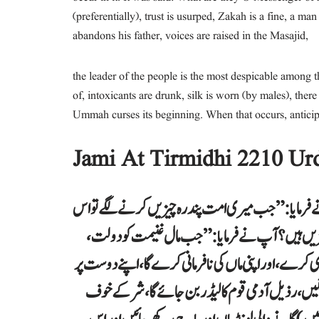
(preferentially), trust is usurped, Zakah is a fine, a ma
abandons his father, voices are raised in the Masajid,
the leader of the people is the most despicable among 
of, intoxicants are drunk, silk is worn (by males), there
Ummah curses its beginning. When that occurs, anticipa
Jami At Tirmidhi 2210 Ur
م نے فرمایا: ”جب میری امت پندرہ چیزیں کرنے لگے تو اس
چیزیں ہیں؟ آپ نے فرمایا: ”جب مال غنیمت کو دولت
داری کرے، اور اپنی ماں کی نافرمانی کرے گا، اپنے دوست پر
یں، رذیل آدمی قوم کا لیڈر بن جائے گا، شر کے خوف