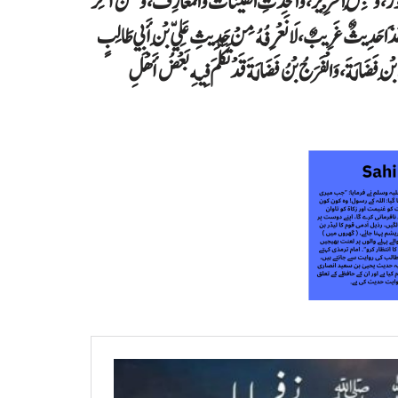
ورُ، ‏‏‏‏‏‏وَلُبِسَ الْحَرِيرُ، ‏‏‏‏‏‏وَاتُّخِذَتِ الْقَيْنَاتُ وَالْمَعَازِفُ، ‏‏‏‏‏‏وَلَعَنَ آخِرُ
 عِيسَى:‏‏‏‏ هَذَا حَدِيثٌ غَرِيبٌ، ‏‏‏‏‏‏لَا نَعْرِفُهُ مِنْ حَدِيثِ عَلِيِّ بْنِ أَبِي طَالِبٍ
 بْنِ فَضَالَةَ، ‏‏‏‏‏‏وَالْفَرَجُ بْنُ فَضَالَةَ قَدْ تَكَلَّمَ فِيهِ بَعْضُ أَهْلِ