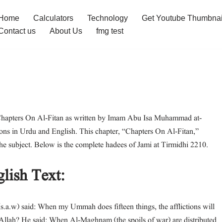
Home
Calculators
Technology
Get Youtube Thumbnai
Contact us
About Us
fmg test
Chapters On Al-Fitan as written by Imam Abu Isa Muhammad at-
tions in Urdu and English. This chapter, “Chapters On Al-Fitan,”
the subject. Below is the complete hadees of Jami at Tirmidhi 2210.
lish Text:
(s.a.w) said: When my Ummah does fifteen things, the afflictions will
f Allah? He said: When Al-Maghnam (the spoils of war) are distributed