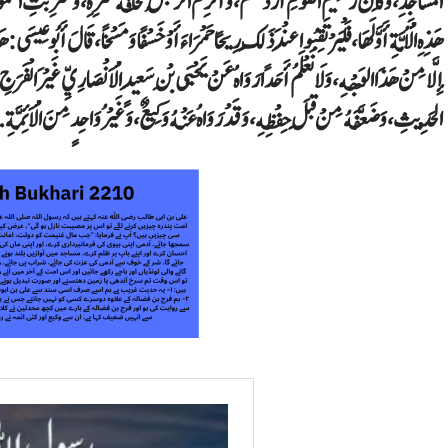
الْمَسَاجِدِ، ‏‏‏‏‏‏وَكَانَ زَعِيمُ الْقَوْمِ أَرْذَلَهُمْ، ‏‏‏‏‏‏وَأُكْرِمَ الرَّجُلُ مَخَافَةَ شَرِّهِ، ‏‏‏‏‏‏وَشُرِبَتِ الْخُمُ
هَذِهِ الْأُمَّةِ أَوَّلَهَا، ‏‏‏‏‏‏فَلْيَرْتَقِبُوا عِنْدَ ذَلِكَ رِيحًا حَمْرَاءَ أَوْ خَسْفًا وَمَسْخًا ، ‏‏‏‏‏‏قَالَ أَبُو
إِلَّا مِنْ هَذَا الْوَجْهِ، ‏‏‏‏‏‏وَلَا نَعْلَمُ أَحَدًا رَوَاهُ عَنْ يَحْيَى بْنِ سَعِيدٍ الْأَنْصَارِيِّ غَيْرَ الْفَرَجِ
الْحَدِيثِ، ‏‏‏‏‏‏وَضَعَّفَهُ مِنْ قِبَلِ حِفْظِهِ، ‏‏‏‏‏‏وَقَدْ رَوَاهُ عَنْهُ وَكِيعٌ، ‏‏‏‏‏‏وَغَيْرُ وَاحِدٍ مِنَ الْأَئِمَّةِ.