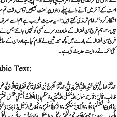
سے آدمی کی عزت کی جائے، شراب پی جائے، ریشم پہنا جائے، ( گھروں میں
امت کے آخر میں آنے والے پہلے والوں پر لعنت بھیجیں تو اس وقت تم س
انتظار کرو“۔ امام ترمذی کہتے ہیں: ۱- یہ حدیث 
ہیں، ۲- ہم فرج بن فضالہ کے علاوہ دوسرے کسی کو نہیں جانتے جس ن
فرج بن فضالہ کے بارے میں کچھ محدثین نے کلام کیا ہے اور ان کے حا
کئی ائمہ نے روایت حدیث کی ہے۔
bic Text:
حَدَّثَنَا صَالِحُ بْنُ عَبْدِ اللَّهِ التِّرْمِذِيُّ، حَدَّثَنَا الْفَرَجُ بْنُ فَضَالَةَ أَبُو فَضَالَةَ الشَّامِيُّ، ع
طَالِبٍ، قَالَ:‏‏‏‏ قَالَ رَسُولُ اللَّهِ صَلَّى اللَّهُ عَلَيْهِ وَسَلَّمَ:‏‏‏‏ إِذَا فَعَلَتْ أُمَّتِي خَمْسَ عَشْرَةَ خَص
إِذَا كَانَ الْمَغْنَمُ دُوَلًا، ‏‏‏‏‏‏وَالْأَمَانَةُ مَغْنَمًا، ‏‏‏‏‏‏وَالزَّكَاةُ مَغْرَمًا، ‏‏‏‏‏‏وَأَطَاعَ الرَّجُلُ زَوْجَتَهُ وَع