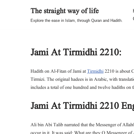
The straight way of life
Skip
Explore the ease in Islam, through Quran and Hadith.
to
content
Jami At Tirmidhi 2210:
Hadith on Al-Fitan of Jami at
Tirmidhi
2210 is about 
Tirmizi. The original hadees is in Arabic, with transla
includes a total of one hundred and twelve hadiths on 
Jami At Tirmidhi 2210 Eng
Ali bin Abi Talib narrated that the Messenger of Allah
occur in it. It was said: What are they O Messenger o