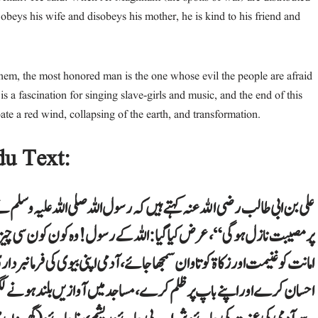
n obeys his wife and disobeys his mother, he is kind to his friend and
them, the most honored man is the one whose evil the people are afraid
 is a fascination for singing slave-girls and music, and the end of this
te a red wind, collapsing of the earth, and transformation.
du Text:
علی بن ابی طالب رضی الله عنہ کہتے ہیں کہ رسول اللہ صلی اللہ علیہ وسل
پر مصیبت نازل ہو گی“، عرض کیا گیا: اللہ کے رسول! وہ کون کون سی ،
امانت کو غنیمت اور زکاۃ کو تاوان سمجھا جائے، آدمی اپنی بیوی کی فرمانبر
احسان کرے اور اپنے باپ پر ظلم کرے، مساجد میں آوازیں بلند ہونے لگ