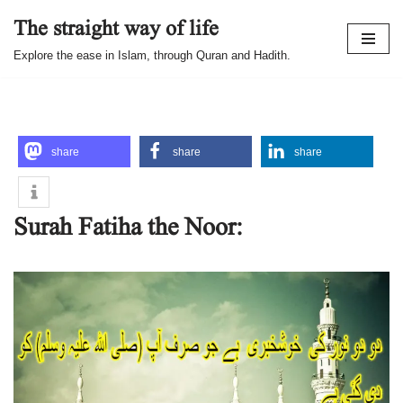
The straight way of life
Skip
Explore the ease in Islam, through Quran and Hadith.
to
content
share
share
share
Surah Fatiha the Noor: