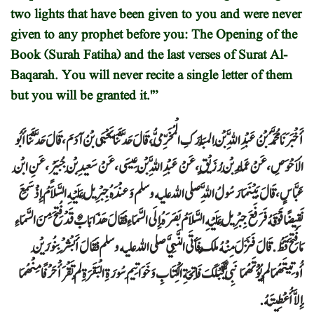
two lights that have been given to you and were never
given to any prophet before you: The Opening of the
Book (Surah Fatiha) and the last verses of Surat Al-
Baqarah. You will never recite a single letter of them
but you will be granted it.'”
أَخْبَرَنَا مُحَمَّدُ بْنُ عَبْدِ اللَّهِ بْنِ الْمُبَارَكِ الْمُخَرِّمِيُّ، قَالَ حَدَّثَنَا يَحْيَى بْنُ آدَمَ، قَالَ حَدَّثَنَا أَبُو
الأَحْوَصِ، عَنْ عَمَّارِ بْنِ رُزَيْقٍ، عَنْ عَبْدِ اللَّهِ بْنِ عِيسَى، عَنْ سَعِيدِ بْنِ جُبَيْرٍ، عَنِ ابْنِ
عَبَّاسٍ، قَالَ بَيْنَمَا رَسُولُ اللَّهِ صلى الله عليه وسلم وَعِنْدَهُ جِبْرِيلُ عَلَيْهِ السَّلاَمُ إِذْ سَمِعَ
نَقِيضًا فَوْقَهُ فَرَفَعَ جِبْرِيلُ عَلَيْهِ السَّلاَمُ بَصَرَهُ إِلَى السَّمَاءِ فَقَالَ هَذَا بَابٌ قَدْ فُتِحَ مِنَ السَّمَاءِ
مَا فُتِحَ قَطُّ ‏.‏ قَالَ فَنَزَلَ مِنْهُ مَلَكٌ فَأَتَى النَّبِيَّ صلى الله عليه وسلم فَقَالَ أَبْشِرْ بِنُورَيْنِ
أُوتِيتَهُمَا لَمْ يُؤْتَهُمَا نَبِيٌّ قَبْلَكَ فَاتِحَةِ الْكِتَابِ وَخَوَاتِيمِ سُورَةِ الْبَقَرَةِ لَمْ تَقْرَأْ حَرْفًا مِنْهُمَا
إِلاَّ أُعْطِيتَهُ ‏.‏