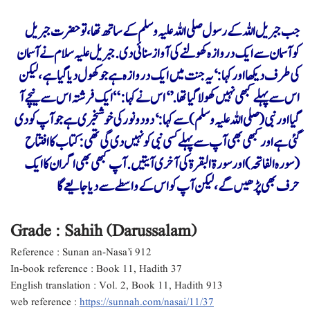
جب جبریل اللہ کے رسول صلی اللہ علیہ وسلم کے ساتھ تھا، تو حضرت جبریل
کوآسمان سے ایک دروازہ کھولنے کی آواز سنائی دی. جبریل علیہ سلام نے آسمان
کی طرف دیکھا اور کہا: ‘یہ جنت میں ایک دروازہ ہے جو کھول دیا گیا ہے، لیکن
اس سے پہلے کبھی نہیں کھولا گیا تھا.’ ‘اس نے کہا: “ایک فرشتہ اس سے نیچے آ
گیا اور نبی (صلی اللہ علیہ وسلم) سے کہا : ‘دو دو نور کی خوشخبری ہے جو آپ کو دی
گئی ہے اور کبھی بھی آپ سے پہلے کسی نبی کو نہیں دی گی تھی: کتاب کا افتتاح
(سوره الفاتحہ) اور سورۃ البقرۃ کی آخری آیتیں. آپ کبھی بھی اگر ان کا ایک
حرف بھی پڑھیں گے، لیکن آپ کو اس کے واسطے سے دیا جایعےگا
Grade : Sahih (Darussalam)
Reference : Sunan an-Nasa’i 912
In-book reference : Book 11, Hadith 37
English translation : Vol. 2, Book 11, Hadith 913
web reference :
https://sunnah.com/nasai/11/37