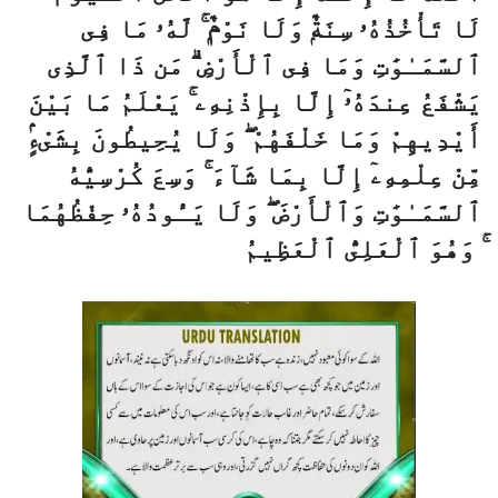
لَا تَأْخُذُهُۥ سِنَةٌۭ وَلَا نَوْمٌۭ ۚ لَّهُۥ مَا فِى
ٱلسَّمَـٰوَٰتِ وَمَا فِى ٱلْأَرْضِ ۗ مَن ذَا ٱلَّذِى
يَشْفَعُ عِندَهُۥٓ إِلَّا بِإِذْنِهِۦ ۚ يَعْلَمُ مَا بَيْنَ
أَيْدِيهِمْ وَمَا خَلْفَهُمْ ۖ وَلَا يُحِيطُونَ بِشَىْءٍۢ
مِّنْ عِلْمِهِۦٓ إِلَّا بِمَا شَآءَ ۚ وَسِعَ كُرْسِيُّهُ
ٱلسَّمَـٰوَٰتِ وَٱلْأَرْضَ ۖ وَلَا يَـُٔودُهُۥ حِفْظُهُمَا
ۚ وَهُوَ ٱلْعَلِىُّ ٱلْعَظِيمُ