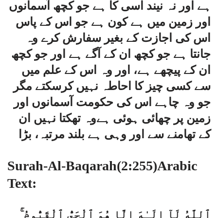
ہے اور نہ نیند اسی کا ہے جو کچھ آسمانوں
اور زمین میں ہے کون ہے جو اس کے پاس
اس کی اجازت کے بغیر سفارش کرے وہ
جانتا ہے جو کچھ ان کے آگے ہے اور جو کچھ
ان کے پیچھے ہے، اور وہ اس کے علم میں
سے کسی چیز کا احاطہ نہیں کرسکتے مگر
جو وہ چاہے اس کی حکومت آسمانوں اور
زمین پر چھائی ہوئی ہےوہ تھکتا نہیں ان
کے تھامنے سے اور وہی ہے بلند مرتبہ، بڑا
Surah-Al-Baqarah(2:255)Arabic
Text:
ٱللَّهُ لَآ إِلَـٰهَ إِلَّا هُوَ ٱلْحَىُّ ٱلْقَيُّومُ ۚ