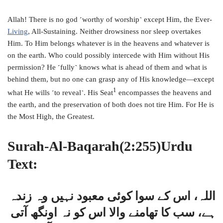
Allah! There is no god ˹worthy of worship˺ except Him, the Ever-
Living
, All-Sustaining. Neither drowsiness nor sleep overtakes
Him. To Him belongs whatever is in the heavens and whatever is
on the earth. Who could possibly intercede with Him without His
permission? He ˹fully˺ knows what is ahead of them and what is
behind them, but no one can grasp any of His knowledge—except
1
what He wills ˹to reveal˺. His Seat
encompasses the heavens and
the earth, and the preservation of both does not tire Him. For He is
the Most High, the Greatest.
Surah-Al-Baqarah(2:255)Urdu
Text:
اللہ، اس کے سوا کوئی معبود نہیں وہ زندہ
ہے، سب کا تھامنے والا اس کو نہ اونگھ آتی