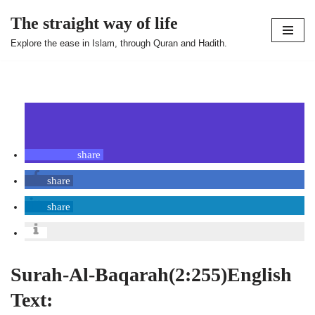
The straight way of life
Skip
Explore the ease in Islam, through Quran and Hadith.
to
content
share
share
share
Surah-Al-Baqarah(2:255)English
Text: