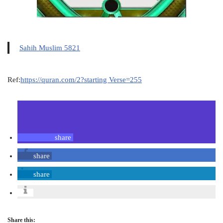
Sahih Muslim 5821
Ref:
https://quran.com/2?starting Verse=255
share
share
share
Share this: