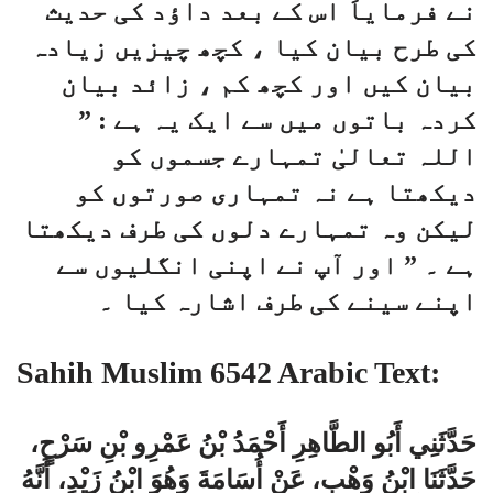
نے فرمایاَ اس کے بعد داؤد کی حدیث
کی طرح بیان کیا ، کچھ چیزیں زیادہ
بیان کیں اور کچھ کم ، زائد بیان
کردہ باتوں میں سے ایک یہ ہے : ”
اللہ تعالیٰ تمہارے جسموں کو
دیکھتا ہے نہ تمہاری صورتوں کو
لیکن وہ تمہارے دلوں کی طرف دیکھتا
ہے ۔ ” اور آپ نے اپنی انگلیوں سے
اپنے سینے کی طرف اشارہ کیا ۔
Sahih Muslim 6542 Arabic Text:
حَدَّثَنِي أَبُو الطَّاهِرِ أَحْمَدُ بْنُ عَمْرِو بْنِ سَرْحٍ،
حَدَّثَنَا ابْنُ وَهْبٍ، عَنْ أُسَامَةَ وَهُوَ ابْنُ زَيْدٍ، أَنَّهُ