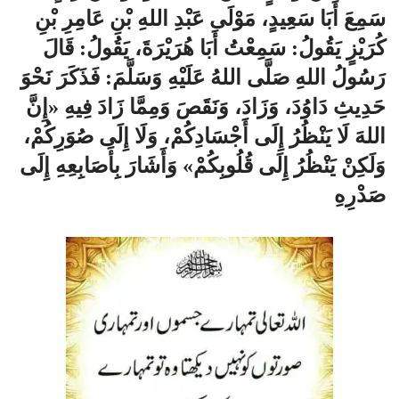
سَمِعَ أَبَا سَعِيدٍ، مَوْلَى عَبْدِ اللهِ بْنِ عَامِرِ بْنِ
كُرَيْزٍ يَقُولُ: سَمِعْتُ أَبَا هُرَيْرَةَ، يَقُولُ: قَالَ
رَسُولُ اللهِ صَلَّى اللهُ عَلَيْهِ وَسَلَّمَ: فَذَكَرَ نَحْوَ
حَدِيثِ دَاوُدَ، وَزَادَ، وَنَقَصَ وَمِمَّا زَادَ فِيهِ «إِنَّ
اللهَ لَا يَنْظُرُ إِلَى أَجْسَادِكُمْ، وَلَا إِلَى صُوَرِكُمْ،
وَلَكِنْ يَنْظُرُ إِلَى قُلُوبِكُمْ» وَأَشَارَ بِأَصَابِعِهِ إِلَى
صَدْرِهِ