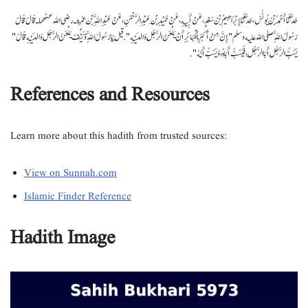
حَدَّثَنَا أَحْمَدُ بْنُ يُونُسَ، حَدَّثَنَا إِبْرَاهِيمُ بْنُ سَعْدٍ، عَنْ أَبِيهِ، عَنْ حُمَيْدِ بْنِ عَبْدِ الرَّحْمَنِ، عَنْ عَبْدِ اللَّهِ بْنِ عَمْرٍو ـ رضى الله عنهما ـ قَالَ قَالَ
رَسُولُ اللَّهِ صلى الله عليه وسلم ‏"‏ إِنَّ مِنْ أَكْبَرِ الْكَبَائِرِ أَنْ يَلْعَنَ الرَّجُلُ وَالِدَيْهِ ‏"‏‏.‏ قِيلَ يَا رَسُولَ اللَّهِ وَكَيْفَ يَلْعَنُ الرَّجُلُ وَالِدَيْهِ قَالَ ‏"‏
يَسُبُّ الرَّجُلُ أَبَا الرَّجُلِ، فَيَسُبُّ أَبَاهُ، وَيَسُبُّ أَمَّهُ ‏"‏‏.‏
References and Resources
Learn more about this hadith from trusted sources:
View on Sunnah.com
Islamic Finder Reference
Hadith Image