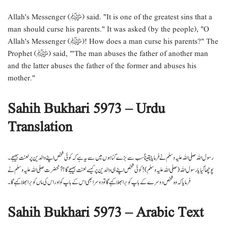
Allah's Messenger (ﷺ) said. "It is one of the greatest sins that a
man should curse his parents." It was asked (by the people), "O
Allah's Messenger (ﷺ)! How does a man curse his parents?" The
Prophet (ﷺ) said, "'The man abuses the father of another man
and the latter abuses the father of the former and abuses his
mother."
Sahih Bukhari 5973 – Urdu
Translation
رسول اللہ صلی اللہ علیہ وسلم نے فرمایا یقیناً سب سے بڑے گناہوں میں سے یہ ہے کہ کوئی شخص اپنے والدین پر لعنت بھیجے ۔
پوچھا گیا یا رسول اللہ ( صلی اللہ علیہ وسلم ) ! کوئی شخص اپنے ہی والدین پر کیسے لعنت بھیجے گا ؟ آنحضرت صلی اللہ علیہ وسلم نے
فرمایا کہ وہ شخص دوسرے کے باپ کو برا بھلا کہے گا تودوسرا بھی اس کے باپ کو اور اس کی ماں کو برا بھلا کہے گا ۔
Sahih Bukhari 5973 – Arabic Text