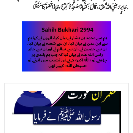
جَابِرٍ رَضِيَ اللَّهُ عَنْهُ ، قَالَ : كُنَّا إِذَا صَعِدْنَا كَبَّرْنَا ، وَإِذَا تَصَوَّبْنَا سَبَّحْنَا .