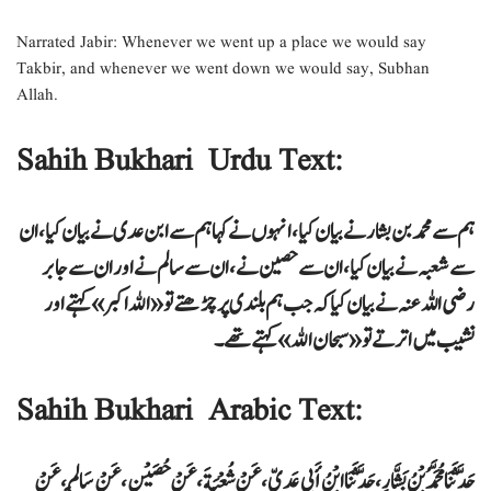
Narrated Jabir: Whenever we went up a place we would say
Takbir, and whenever we went down we would say, Subhan
Allah.
Sahih Bukhari Urdu Text:
ہم سے محمد بن بشار نے بیان کیا، انہوں نے کہا ہم سے ابن عدی نے بیان کیا، ان
سے شعبہ نے بیان کیا، ان سے حصین نے، ان سے سالم نے اور ان سے جابر
رضی اللہ عنہ نے بیان کیا کہ جب ہم بلندی پر چڑھتے تو «الله اكبر» کہتے اور
نشیب میں اترتے تو «سبحان الله» کہتے تھے۔
Sahih Bukhari Arabic Text:
حَدَّثَنَا مُحَمَّدُ بْنُ بَشَّارٍ ، حَدَّثَنَا ابْنُ أَبِي عَدِيٍّ ، عَنْ شُعْبَةَ ، عَنْ حُصَيْنٍ ، عَنْ سَالِمٍ ، عَنْ