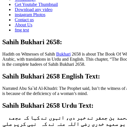
Get Youtube Thumbnail
Download any video
instagram Photos
Contact us
About Us
fmg test
Sahih Bukhari 2658:
Hadith on Witnesses of Sahih
Bukhari
2658 is about The Book Of Wit
Arabic, with translations in Urdu and English. This chapter, “The Book
is the complete hadees of Sahih Bukhari 2658.
Sahih Bukhari 2658 English Text:
Narrated Abu Sa`id Al-Khudri: The Prophet said, Isn’t the witness of
is because of the deficiency of a woman’s mind.
Sahih Bukhari 2658 Urdu Text:
حمد بن جعفر نے خبر دی، انہوں نے کہا کہ مجھے
بو سعید خدری رضی اللہ عنہ نے کہ نبی کریم صلی