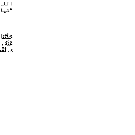
اللہ 
کیا کیوں نہیں۔ آپ صلی اللہ علیہ وسلم نے فرمایا ”یہی تو ان کی عقل کا نقصان ہے۔“
حَدَّثَنَ
عَنْهُ ، 
نُقْصَانِ عَقْلِهَا . s