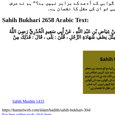
گواہی کے آدھے کے برابر نہیں ہے؟“ ہم نے عرض
Sahih Bukhari 2658 Arabic Text:
، عَنْ عِيَاضِ بْنِ عَبْدِ اللَّهِ ، عَنْ أَبِي سَعِيدٍ الْخُدْرِيِّ رَضِيَ اللَّهُ
َةِ مِثْلَ نِصْفِ شَهَادَةِ الرَّجُلِ ، قُلْنَ : بَلَى ، قَالَ : فَذَلِكَ مِنْ
Sahih Muslim 1433
https://hamariweb.com/islam/hadith/sahih-bukhari-304/
For free online tools click here