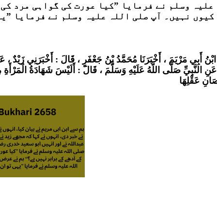
علیہ وسلم نے فرمایا ”کیا عورت کی گواہی مرد کی 
ا ابْنُ أَبِي مَرْيَمَ ، أَخْبَرَنَا مُحَمَّدُ بْنُ جَعْفَرٍ ، قَالَ : أَخْبَرَنِي زَيْدٌ 
عَنِ النَّبِيِّ صَلَّى اللَّهُ عَلَيْهِ وَسَلَّمَ ، قَالَ : أَلَيْسَ شَهَادَةُ الْمَرْأ