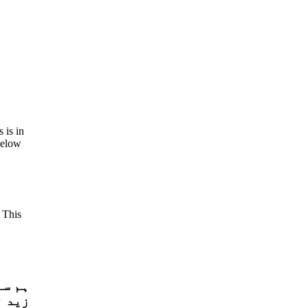
 is in
Below
 This
ہم سے
زید ن