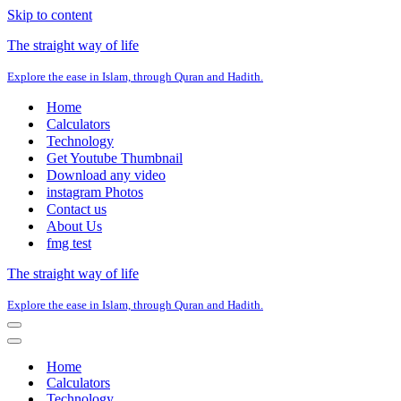
Skip to content
The straight way of life
Explore the ease in Islam, through Quran and Hadith.
Home
Calculators
Technology
Get Youtube Thumbnail
Download any video
instagram Photos
Contact us
About Us
fmg test
The straight way of life
Explore the ease in Islam, through Quran and Hadith.
Navigation
Menu
Navigation
Menu
Home
Calculators
Technology