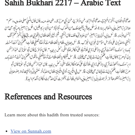
Sahih Bukhari 2217 – Arabic Text
حَدَّثَنَا أَبُو الْيَمَانِ، أَخْبَرَنَا شُعَيْبٌ، حَدَّثَنَا أَبُو الزِّنَادِ، عَنِ الأَعْرَجِ، عَنْ أَبِي هُرَيْرَةَ ـ رضى الله عنه ـ قَالَ قَالَ النَّبِيُّ صلى الله عليه وسلم ‏ "‏
هَاجَرَ إِبْرَاهِيمُ ـ عَلَيْهِ السَّلاَمُ ـ بِسَارَةَ، فَدَخَلَ بِهَا قَرْيَةً فِيهَا مَلِكٌ مِنَ الْمُلُوكِ، أَوْ جَبَّارٌ مِنَ الْجَبَابِرَةِ، فَقِيلَ دَخَلَ إِبْرَاهِيمُ بِامْرَأَةٍ، هِيَ مِنْ
أَحْسَنِ النِّسَاءِ‏.‏ فَأَرْسَلَ إِلَيْهِ أَنْ يَا إِبْرَاهِيمُ، مَنْ هَذِهِ الَّتِي مَعَكَ قَالَ أُخْتِي‏.‏ ثُمَّ رَجَعَ إِلَيْهَا، فَقَالَ لاَ تُكَذِّبِي حَدِيثِي فَإِنِّي أَخْبَرْتُهُمْ أَنَّكِ
أُخْتِي، وَاللَّهِ إِنْ عَلَى الأَرْضِ مُؤْمِنٌ غَيْرِي وَغَيْرُكِ‏.‏ فَأَرْسَلَ بِهَا إِلَيْهِ، فَقَامَ إِلَيْهَا، فَقَامَتْ تَوَضَّأُ وَتُصَلِّي فَقَالَتِ اللَّهُمَّ إِنْ كُنْتُ آمَنْتُ
بِكَ وَبِرَسُولِكَ وَأَحْصَنْتُ فَرْجِي، إِلاَّ عَلَى زَوْجِي فَلاَ تُسَلِّطْ عَلَىَّ الْكَافِرَ‏.‏ فَغُطَّ حَتَّى رَكَضَ بِرِجْلِهِ ‏"‏‏.‏ قَالَ الأَعْرَجُ قَالَ أَبُو سَلَمَةَ بْنُ عَبْدُ الرَّحْمَنِ
إِنَّ أَبَا هُرَيْرَةَ قَالَ قَالَتِ اللَّهُمَّ إِنْ يَمُتْ يُقَالُ هِيَ قَتَلَتْهُ‏.‏ فَأُرْسِلَ ثُمَّ قَامَ إِلَيْهَا، فَقَامَتْ تَوَضَّأُ تُصَلِّي، وَتَقُولُ اللَّهُمَّ إِنْ كُنْتُ آمَنْتُ بِكَ
وَبِرَسُولِكَ، وَأَحْصَنْتُ فَرْجِي، إِلاَّ عَلَى زَوْجِي، فَلاَ تُسَلِّطْ عَلَىَّ هَذَا الْكَافِرَ، فَغُطَّ حَتَّى رَكَضَ بِرِجْلِهِ‏.‏ قَالَ عَبْدُ الرَّحْمَنِ قَالَ أَبُو سَلَمَةَ قَالَ أَبُو
هُرَيْرَةَ فَقَالَتِ اللَّهُمَّ إِنْ يَمُتْ فَيُقَالُ هِيَ قَتَلَتْهُ، فَأُرْسِلَ فِي الثَّانِيَةِ، أَوْ فِي الثَّالِثَةِ، فَقَالَ وَاللَّهِ مَا أَرْسَلْتُمْ إِلَىَّ إِلاَّ شَيْطَانًا، ارْجِعُوهَا إِلَى
إِبْرَاهِيمَ، وَأَعْطُوهَا آجَرَ‏.‏ فَرَجَعَتْ إِلَى إِبْرَاهِيمَ ـ عَلَيْهِ السَّلاَمُ ـ فَقَالَتْ أَشَعَرْتَ أَنَّ اللَّهَ كَبَتَ الْكَافِرَ وَأَخْدَمَ وَلِيدَةً‏.‏
References and Resources
Learn more about this hadith from trusted sources:
View on Sunnah.com