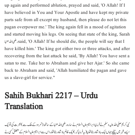
up again and performed ablution, prayed and said, 'O Allah! If I
have believed in You and Your Apostle and have kept my private
parts safe from all except my husband, then please do not let this
pagan overpower me.' The king again fell in a mood of agitation
and started moving his legs. On seeing that state of the king, Sarah
رضی اللہ عنہا said, 'O Allah! If he should die, the people will say that I
have killed him.' The king got either two or three attacks, and after
recovering from the last attack he said, 'By Allah! You have sent a
satan to me. Take her to Abraham and give her Ajar.' So she came
back to Abraham and said, 'Allah humiliated the pagan and gave
us a slave-girl for service."
Sahih Bukhari 2217 – Urdu
Translation
نبی کریم صلی اللہ علیہ وسلم نے فرمایا ، ابراہیم علیہ السلام نے سارہ رضی اللہ عنہا کے ساتھ ( نمرود کے ملک سے ) ہجرت کی تو ایک
ایسے شہر میں پہنچے جہاں ایک بادشاہ رہتا تھا یا ( یہ فرمایا کہ ) ایک ظالم بادشاہ رہتا تھا ۔ اس سے ابراہیم علیہ السلام کے متعلق کسی نے