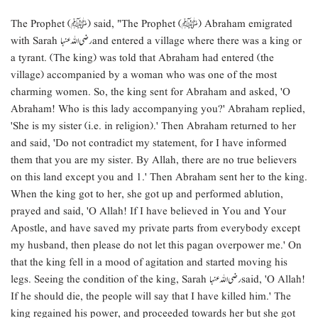
The Prophet (ﷺ) said, "The Prophet (ﷺ) Abraham emigrated
with Sarah رضی اللہ عنہا and entered a village where there was a king or
a tyrant. (The king) was told that Abraham had entered (the
village) accompanied by a woman who was one of the most
charming women. So, the king sent for Abraham and asked, 'O
Abraham! Who is this lady accompanying you?' Abraham replied,
'She is my sister (i.e. in religion).' Then Abraham returned to her
and said, 'Do not contradict my statement, for I have informed
them that you are my sister. By Allah, there are no true believers
on this land except you and 1.' Then Abraham sent her to the king.
When the king got to her, she got up and performed ablution,
prayed and said, 'O Allah! If I have believed in You and Your
Apostle, and have saved my private parts from everybody except
my husband, then please do not let this pagan overpower me.' On
that the king fell in a mood of agitation and started moving his
legs. Seeing the condition of the king, Sarah رضی اللہ عنہا said, 'O Allah!
If he should die, the people will say that I have killed him.' The
king regained his power, and proceeded towards her but she got