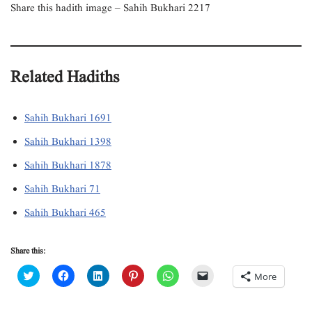
Share this hadith image – Sahih Bukhari 2217
Related Hadiths
Sahih Bukhari 1691
Sahih Bukhari 1398
Sahih Bukhari 1878
Sahih Bukhari 71
Sahih Bukhari 465
Share this:
C
C
C
C
C
C
More
l
l
l
l
l
l
i
i
i
i
i
i
c
c
c
c
c
c
k
k
k
k
k
k