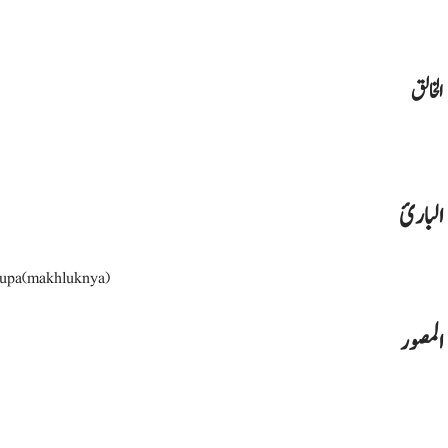
الخالق
البارئ
upa(makhluknya)
المصور