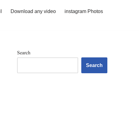
l
Download any video
instagram Photos
Search
Search