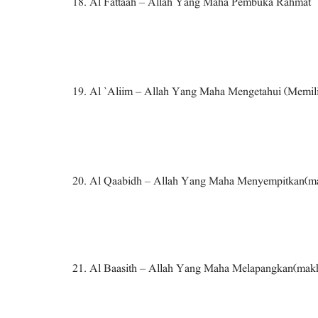
18. Al Fattaah – Allah Yang Maha Pembuka Rahmat
19. Al `Aliim – Allah Yang Maha Mengetahui (Memili
20. Al Qaabidh – Allah Yang Maha Menyempitkan(m
21. Al Baasith – Allah Yang Maha Melapangkan(mak