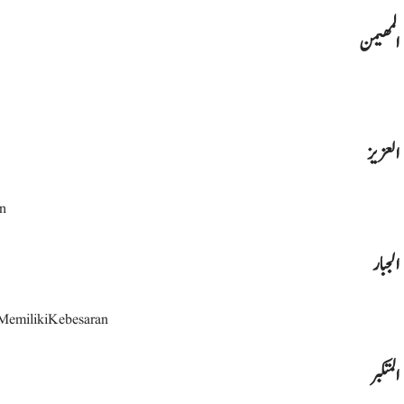
المهيمن
العزيز
an
الجبار
MemilikiKebesaran
المتكبر