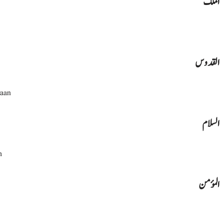
الملك
القدوس
raan
السلام
n
المؤمن