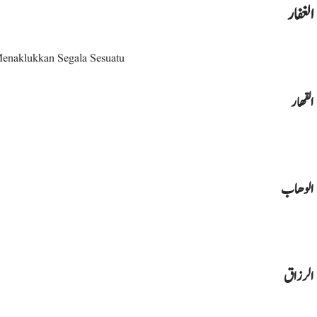
الغفار
enaklukkan Segala Sesuatu
القهار
الوهاب
الرزاق