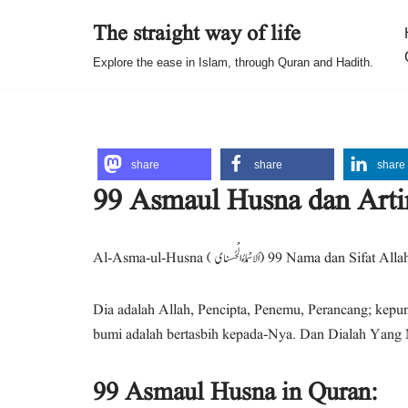
The straight way of life
Skip
Explore the ease in Islam, through Quran and Hadith.
to
content
share
share
share
99 Asmaul Husna dan Arti
Al-Asma-ul-Husna ( لاسْمَاءُ الْحُسناى ) 99
Dia adalah Allah, Pencipta, Penemu, Perancang; kepu
bumi adalah bertasbih kepada-Nya. Dan Dialah Yang 
99 Asmaul Husna in Quran: