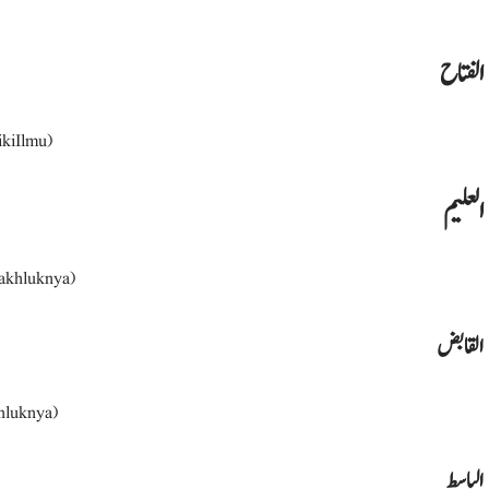
الفتاح
kiIlmu)
العليم
akhluknya)
القابض
hluknya)
الباسط