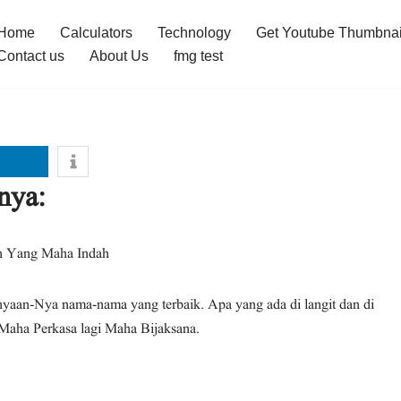
Home
Calculators
Technology
Get Youtube Thumbnai
Contact us
About Us
fmg test
nya:
اَ Nama dan Sifat Allah Yang Maha Indah
nyaan-Nya nama-nama yang terbaik. Apa yang ada di langit dan di
Maha Perkasa lagi Maha Bijaksana.