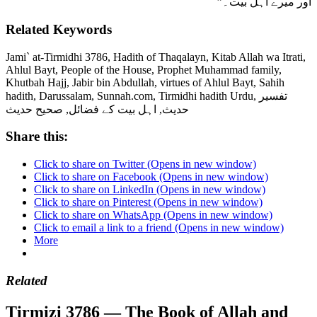
اور میرے اہل بیت۔”
Related Keywords
Jami` at-Tirmidhi 3786, Hadith of Thaqalayn, Kitab Allah wa Itrati,
Ahlul Bayt, People of the House, Prophet Muhammad family,
Khutbah Hajj, Jabir bin Abdullah, virtues of Ahlul Bayt, Sahih
hadith, Darussalam, Sunnah.com, Tirmidhi hadith Urdu, تفسیر
حدیث, اہل بیت کے فضائل, صحیح حدیث
Share this:
Click to share on Twitter (Opens in new window)
Click to share on Facebook (Opens in new window)
Click to share on LinkedIn (Opens in new window)
Click to share on Pinterest (Opens in new window)
Click to share on WhatsApp (Opens in new window)
Click to email a link to a friend (Opens in new window)
More
Related
Tirmizi 3786 — The Book of Allah and