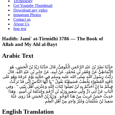
Technology
Get Youtube Thumbnail
Download any video
instagram Photos
Contact us
About Us
fmg test
Hadith: Jami` at-Tirmidhi 3786 — The Book of
Allah and My Ahl al-Bayt
Arabic Text
حَدَّثَنَا نَصْرُ بْنُ عَبْدِ الرَّحْمَنِ الْكُوفِيُّ، قَالَ حَدَّثَنَا زَيْدُ بْنُ الْحَسَنِ، هُوَ
الأَنْمَاطِيُّ عَنْ جَعْفَرِ بْنِ مُحَمَّدٍ، عَنْ أَبِيهِ، عَنْ جَابِرِ بْنِ عَبْدِ اللَّهِ، قَالَ
رَأَيْتُ رَسُولَ اللَّهِ صلى الله عليه وسلم فِي حَجَّتِهِ يَوْمَ عَرَفَةَ وَهُوَ عَلَى
نَاقَتِهِ الْقَصْوَاءِ يَخْطُبُ فَسَمِعْتُهُ يَقُولُ ‏”‏ يَا أَيُّهَا النَّاسُ إِنِّي قَدْ تَرَكْتُ
فِيكُمْ مَا إِنْ أَخَذْتُمْ بِهِ لَنْ تَضِلُّوا كِتَابَ اللَّهِ وَعِتْرَتِي أَهْلَ بَيْتِي ‏”‏ ‏.‏ وَفِي
الْبَابِ عَنْ أَبِي ذَرٍّ وَأَبِي سَعِيدٍ وَزَيْدِ بْنِ أَرْقَمَ وَحُذَيْفَةَ بْنِ أَسِيدٍ ‏.‏ وَهَذَا
حَدِيثٌ حَسَنٌ غَرِيبٌ مِنْ هَذَا الْوَجْهِ ‏.‏ وَزَيْدُ بْنُ الْحَسَنِ قَدْ رَوَى عَنْهُ
سَعِيدُ بْنُ سُلَيْمَانَ وَغَيْرُ وَاحِدٍ مِنْ أَهْلِ الْعِلْمِ ‏.‏
English Translation