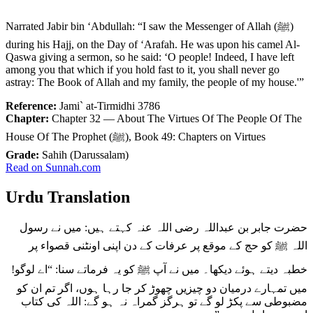
Narrated Jabir bin ‘Abdullah: “I saw the Messenger of Allah (ﷺ)
during his Hajj, on the Day of ‘Arafah. He was upon his camel Al-
Qaswa giving a sermon, so he said: ‘O people! Indeed, I have left
among you that which if you hold fast to it, you shall never go
astray: The Book of Allah and my family, the people of my house.'”
Reference:
Jami` at-Tirmidhi 3786
Chapter:
Chapter 32 — About The Virtues Of The People Of The
House Of The Prophet (ﷺ), Book 49: Chapters on Virtues
Grade:
Sahih (Darussalam)
Read on Sunnah.com
Urdu Translation
حضرت جابر بن عبداللہ رضی اللہ عنہ کہتے ہیں: میں نے رسول
اللہ ﷺ کو حج کے موقع پر عرفات کے دن اپنی اونٹنی قصواء پر
خطبہ دیتے ہوئے دیکھا۔ میں نے آپ ﷺ کو یہ فرماتے سنا: “اے لوگو!
میں تمہارے درمیان دو چیزیں چھوڑ کر جا رہا ہوں، اگر تم ان کو
مضبوطی سے پکڑ لو گے تو ہرگز گمراہ نہ ہو گے: اللہ کی کتاب