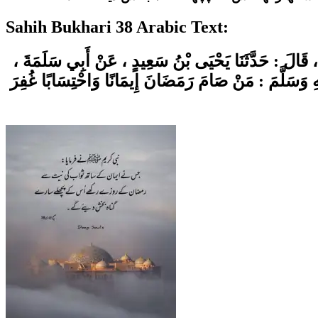
Sahih Bukhari 38 Arabic Text:
ْلٍ ، قَالَ : حَدَّثَنَا يَحْيَى بْنُ سَعِيدٍ ، عَنْ أَبِي سَلَمَةَ
هِ وَسَلَّمَ : مَنْ صَامَ رَمَضَانَ إِيمَانًا وَاحْتِسَابًا غُفِرَ