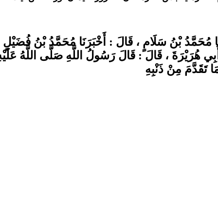
ثَنَا مُحَمَّدُ بْنُ سَلَامٍ ، قَالَ : أَخْبَرَنَا مُحَمَّدُ بْنُ فُضَي
بِي هُرَيْرَةَ ، قَالَ : قَالَ رَسُولُ اللَّهِ صَلَّى اللَّهُ عَلَيْ