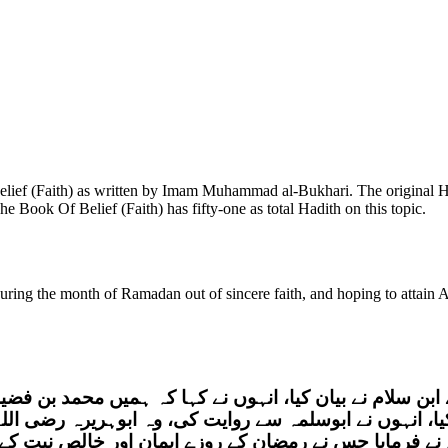
Belief (Faith) as written by Imam Muhammad al-Bukhari. The original 
e Book Of Belief (Faith) has fifty-one as total Hadith on this topic.
uring the month of Ramadan out of sincere faith, and hoping to attain A
ابن سلام نے بیان کیا، انہوں نے کہا کہ ہمیں محمد بن فضی
کیا، انہوں نے ابوسلمہ سے روایت کی، وہ ابوہریرہ رضی ال
نے فرمایا جس نے رمضان کے روزے ایمان اور خالص نیت کے 