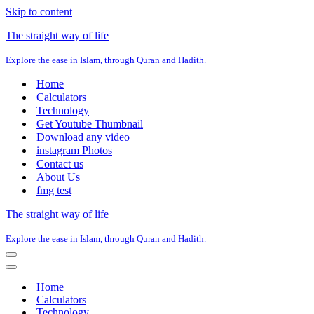
Skip to content
The straight way of life
Explore the ease in Islam, through Quran and Hadith.
Home
Calculators
Technology
Get Youtube Thumbnail
Download any video
instagram Photos
Contact us
About Us
fmg test
The straight way of life
Explore the ease in Islam, through Quran and Hadith.
Navigation
Menu
Navigation
Menu
Home
Calculators
Technology