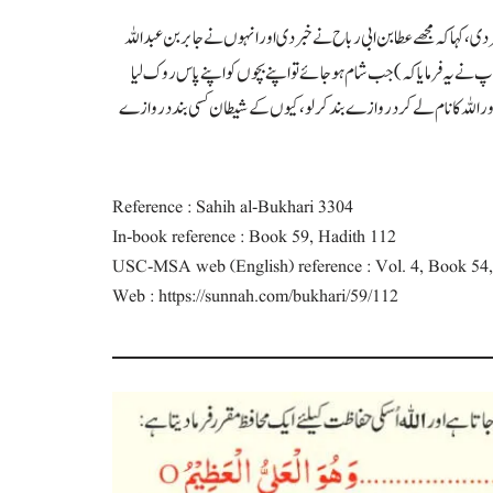
 دی ، کہا کہ مجھے عطابن ابی رباح نے خبر دی اور انہوں نے جابر بن عبداللہ
( آپ نے یہ فرمایا کہ ) جب شام ہو جائے تو اپنے بچوں کو اپنے پاس روک لیا
اور اللہ کا نام لے کر دروازے بند کر لو ، کیوں کے شیطان کسی بند دروازے
Reference : Sahih al-Bukhari 3304
In-book reference : Book 59, Hadith 112
USC-MSA web (English) reference : Vol. 4, Book 54,
Web : https://sunnah.com/bukhari/59/112