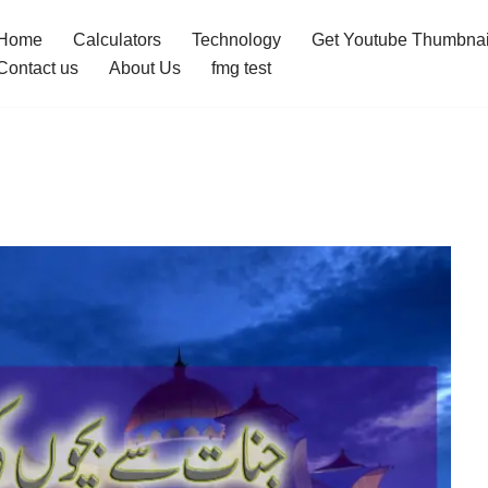
Home
Calculators
Technology
Get Youtube Thumbnai
Contact us
About Us
fmg test