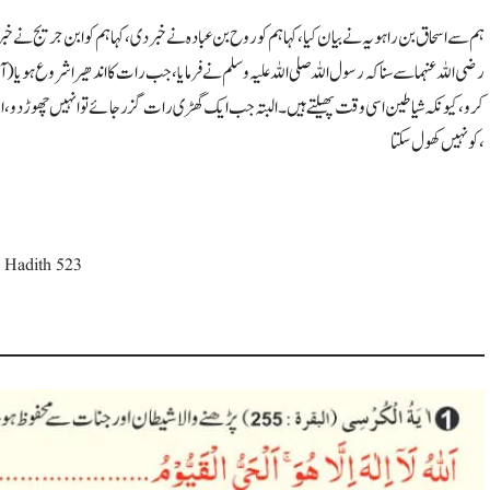
ہم سے اسحاق بن راہویہ نے بیان کیا ، کہا ہم کو روح بن عبادہ نے خبر دی ، کہا ہم کو ابن جریج نے خبر
رضی اللہ عنہما سے سنا کہ رسول اللہ صلی اللہ علیہ وسلم نے فرمایا ، جب رات کا اندھیرا شروع ہو یا 
کرو ، کیونکہ شیاطین اسی وقت پھیلتے ہیں ۔ البتہ جب ایک گھڑی رات گزر جائے تو انہیں چھوڑ دو ، 
کو نہیں کھول سکتا ،
 Hadith 523