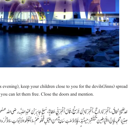
, you can let them free. Close the doors and mention.
حَدَّثَنَا إِسْحَاقُ، أَخْبَرَنَا رَوْحٌ، أَخْبَرَنَا ابْنُ جُرَيْجٍ، قَالَ أَخْبَرَنِي عَطَاءٌ، سَمِعَ جَابِرَ بْنَ عَبْدِ اللَّهِ ـ رضى الله عنهم
صِبْيَانَكُمْ، فَإِنَّ الشَّيَاطِينَ تَنْتَشِرُ حِينَئِذٍ، فَإِذَا ذَهَبَ سَاعَةٌ مِنَ اللَّيْلِ فَحُلُّوهُمْ، وَأَغْلِقُوا الأَبْوَابَ، وَاذْكُرُوا اسْمَ ا