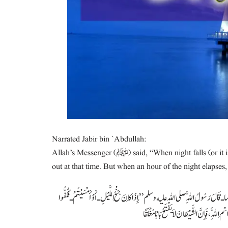
Narrated Jabir bin `Abdullah:
Allah’s Messenger (ﷺ) said, “When night falls (or it is evening), keep your children close to you for the devils(Jinns) spread
out at that time. But when an hour of the night elapses
ا ـ قَالَ رَسُولُ اللَّهِ صلى الله عليه وسلم ‏”‏ إِذَا كَانَ جُنْحُ اللَّيْلِ ـ أَوْ أَمْسَيْتُمْ ـ فَكُفُّوا
للَّهِ، فَإِنَّ الشَّيْطَانَ لاَ يَفْتَحُ بَابًا مُغْلَقًا