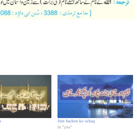
a
Jinn bachon ko uchaq
In "jins"